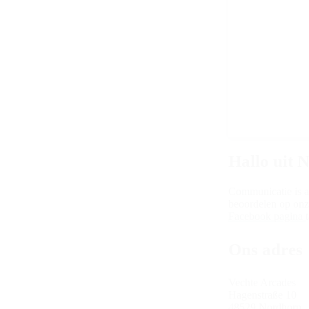
Hallo uit 
Communicatie is a
beoordelen op on
Facebook pagina
Ons adres
Vechte Arcades
Hagenstraße 10
48529 Nordhorn