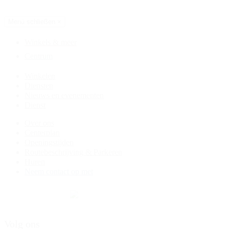
Route & Parkeren
NL
Menü schließen
×
Winkels & meer
Centrum
Winkelen
Diensten
Nieuws en evenementen
Dienst
Over ons
Centerplan
Openingstijden
Routebeschrijving & Parkeren
Huren
Neem contact op met
Volg ons