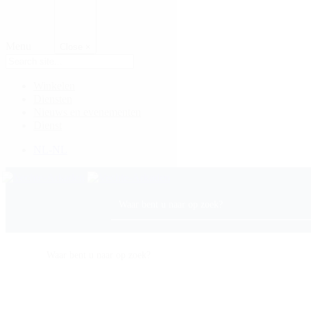
Menu
Close
×
Winkelen
Diensten
Nieuws en evenementen
Dienst
NL-NL
Plattegrond
Openingstijden