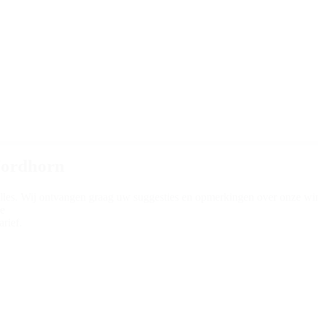
Nordhorn
lles. Wij ontvangen graag uw suggesties en opmerkingen over onze wink
ze
tarief.