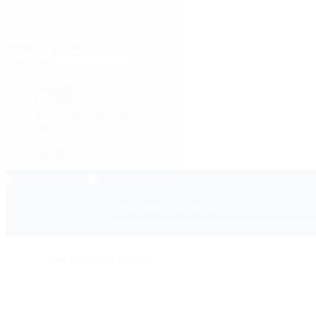
Menu
Close
×
Winkelen
Diensten
Nieuws en evenementen
Dienst
NL-NL
Plattegrond
Openingstijden