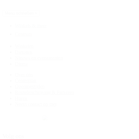
Route & Parkeren
NL
Menü schließen
×
Winkels & meer
Centrum
Winkelen
Diensten
Nieuws en evenementen
Dienst
Over ons
Centerplan
Openingstijden
Routebeschrijving & Parkeren
Huren
Neem contact op met
Volg ons